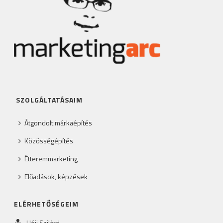
SZOLGÁLTATÁSAIM
Átgondolt márkaépítés
Közösségépítés
Étteremmarketing
Előadások, képzések
ELÉRHETŐSÉGEIM
Héjj Szilárd