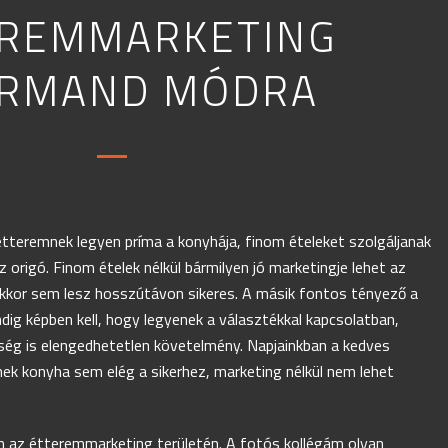
REMMARKETING
RMAND MÓDRA
tteremnek legyen príma a konyhája, finom ételeket szolgáljanak
 origó. Finom ételek nélkül bármilyen jó marketingje lehet az
kor sem lesz hosszútávon sikeres. A másik fontos tényező a
dig képben kell, hogy legyenek a választékkal kapcsolatban,
ség is elengedhetetlen követelmény. Napjainkban a kedves
ek konyha sem elég a sikerhez, marketing nélkül nem lehet
 az étteremmarketing területén. A fotós kollégám olyan