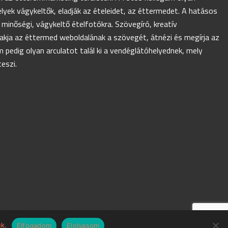
elyek vágykeltők, eladják az ételeidet, az éttermedet. A hatásos
inőségi, vágykeltő ételfotókra. Szövegíró, kreatív
akja az éttermed weboldalának a szövegét, átnézi és megírja az
 pedig olyan arculatot talál ki a vendéglátóhelyednek, mely
teszi.
k.
Elfogadom
Elolvasom