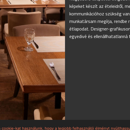
képeket készít az ételeidről, m
kommunikációhoz szükség van m
munkatársam megírja, rendbe r
étlapodat. Designer-grafikusom
egyedivé és ellenállhatatlanná 
cookie-kat használunk, hogy a legjobb felhasználói élményt nyújthassu