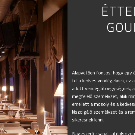
ÉTTE
GOU
Alapvetően fontos, hogy egy é
fel a kedves vendégeknek, ez az
adott vendéglátóegységnek, ak
megfelelő személyzet, akik min
emellett a mosoly és a kedves
kiszolgáló személyzet és a rem
sikeresnek lenni.
Nagyszerű csapattal dolgozom