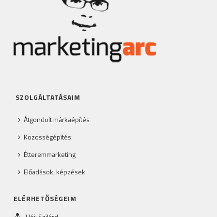
SZOLGÁLTATÁSAIM
Átgondolt márkaépítés
Közösségépítés
Étteremmarketing
Előadások, képzések
ELÉRHETŐSÉGEIM
Héjj Szilárd