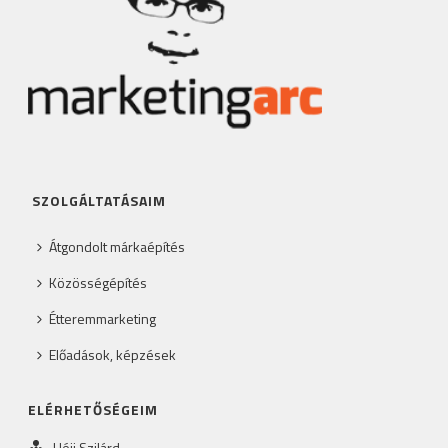
SZOLGÁLTATÁSAIM
Átgondolt márkaépítés
Közösségépítés
Étteremmarketing
Előadások, képzések
ELÉRHETŐSÉGEIM
Héjj Szilárd